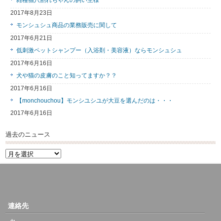
雑種猫八割れちゃんの飼い主様
2017年8月23日
モンシュシュ商品の業務販売に関して
2017年6月21日
低刺激ペットシャンプー（入浴剤・美容液）ならモンシュシュ
2017年6月16日
犬や猫の皮膚のこと知ってますか？？
2017年6月16日
【monchouchou】モンシユシユが大豆を選んだのは・・・
2017年6月16日
過去のニュース
過
去
の
ニ
ュ
ー
連絡先
ス