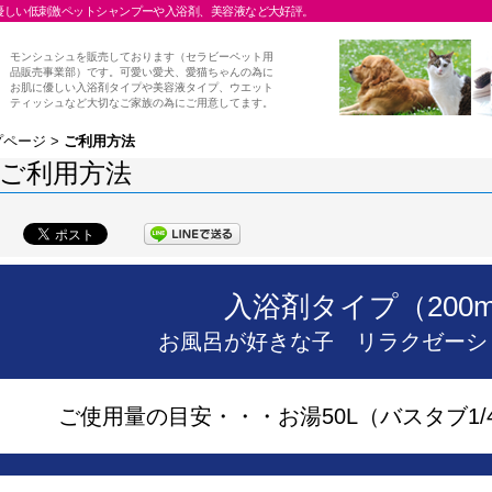
優しい低刺激ペットシャンプーや入浴剤、美容液など大好評。
モンシュシュを販売しております（セラビーペット用
品販売事業部）です。可愛い愛犬、愛猫ちゃんの為に
お肌に優しい入浴剤タイプや美容液タイプ、ウエット
ティッシュなど大切なご家族の為にご用意してます。
プページ
>
ご利用方法
ご利用方法
入浴剤タイプ（200m
お風呂が好きな子 リラクゼーシ
ご使用量の目安・・・お湯50L（バスタブ1/